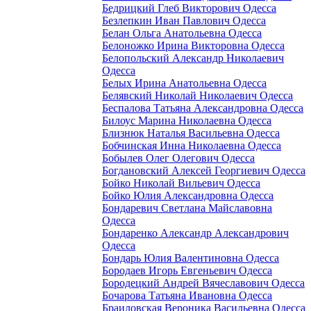
Бедрицкий Глеб Викторович Одесса
Безлепкин Иван Павлович Одесса
Белан Ольга Анатольевна Одесса
Белоножко Ирина Викторовна Одесса
Белопольский Александр Николаевич
Одесса
Белых Ирина Анатольевна Одесса
Белявский Николай Николаевич Одесса
Беспалова Татьяна Александровна Одесса
Билоус Марина Николаевна Одесса
Близнюк Наталья Васильевна Одесса
Бобчинская Инна Николаевна Одесса
Бобылев Олег Олегович Одесса
Богдановский Алексей Георгиевич Одесса
Бойко Николай Вильевич Одесса
Бойко Юлия Александровна Одесса
Бондаревич Светлана Майславовна
Одесса
Бондаренко Александр Александрович
Одесса
Бондарь Юлия Валентиновна Одесса
Бородаев Игорь Евгеньевич Одесса
Бородецкий Андрей Вячеславович Одесса
Бочарова Татьяна Ивановна Одесса
Браиловская Вероника Васильевна Одесса