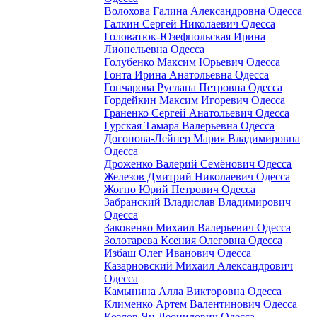
Волохова Галина Александровна Одесса
Галкин Сергей Николаевич Одесса
Головатюк-Юзефпольская Ирина
Лионельевна Одесса
Голубенко Максим Юрьевич Одесса
Гонта Ирина Анатольевна Одесса
Гончарова Руслана Петровна Одесса
Гордейкин Максим Игоревич Одесса
Граненко Сергей Анатольевич Одесса
Гурская Тамара Валерьевна Одесса
Догонова-Лейнер Мария Владимировна
Одесса
Дроженко Валерий Семёнович Одесса
Железов Дмитрий Николаевич Одесса
Жогно Юрий Петрович Одесса
Забранский Владислав Владимирович
Одесса
Заковенко Михаил Валерьевич Одесса
Золотарева Ксения Олеговна Одесса
Избаш Олег Иванович Одесса
Казарновский Михаил Александрович
Одесса
Камынина Алла Викторовна Одесса
Клименко Артем Валентинович Одесса
Козлов Ян Леонидович Одесса