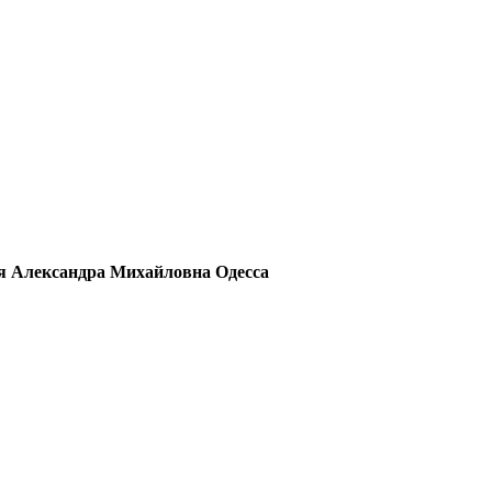
авная
Про kompromat.biz
я Александра Михайловна Одесса