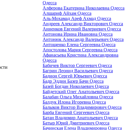
Одесса
Алферова Екатерина Николаевна Одесса
Алшариф Айхам Одесса
Аль-Мохамад Ареф Ахмад Одесса
Андреев Александр Викторович Одесса
Анненков Евгений Валериевич Одесса
Антонова Ирина Ивановна Одесса
Антонюк Александр Валерьевич Одесса
Антощенко Елена Сергеевна Одесса
Апостолова Мария Сергеевна Одесса
Афанасьева Кристина Александровна
Одесса
Бабичев Виктор Сергеевич Одесса
Багрин Леонид Васильевич Одесса
Бадион Сергей Юрьевич Одесса
Бадр Эддин Базер Бачи Одесса
Базей Богдан Николаевич Одесса
Байдетский Олег Анатольевич Одесса
Балабан Ольга Михайловна Одесса
Балдук Илона Игоревна Одесса
Балыков Виктор Владимирович Одесса
Барба Евгений Сергеевич Одесса
Батан Владимир Анатольевич Одесса
Батыр Юрий Дмитриевич Одесса
Бачинская Елена Владимировна Одесса