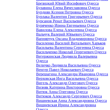
Брезицкий Юрий Иосифович Одесса
Булавина Елена Вячеславовна Одесса
Бурдиян Ксения Петровна Одесса
Бурлака Валентин Григорьевич Одесса
Бурсанов Ренат Васильевич Одесса
Буряченко Ирина Евгеньевна Одесса
Вавилова Елена Алексеевна Одесса
Вальчук Валерий Юрьевич Одесса
Вапнярчук Оксана Владимировна Одесса
Василенко Василий Витальевич Харьков
Васильева Валентина Сергеевна Одесса
Васильченко Николай Георгиевич Одесса
Вегержинская Людмила Валерьевна
Одесса
Величко Людмила Васильевна Одесса
Венгер Павел Николаевич Одесса
Верещагина Александра Ивановна Одесса
Верховская Инга Васильевна Одесса
Вигель Александр Олегович Одесса
Визняк Катерина Викторовна Одесса
Витюк Анна Олеговна Одесса
Витюков Александр Сергеевич Одесса
Вишневская Анна Александровна Одесса
Вишневская Ирина Александровна
Одесса